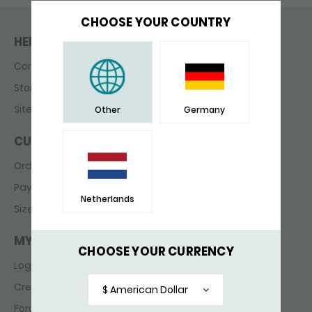
CHOOSE YOUR COUNTRY
HELP & CONTACT
Contact
Store finder
Sitemap
Other
Germany
CUSTOMER SERVICE
Ordering & delivery
Payments
Netherlands
Sizes
MY ACCOUNT
CHOOSE YOUR CURRENCY
Login
Create account
$ American Dollar
Forgot password