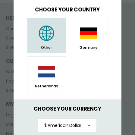
CHOOSE YOUR COUNTRY
HELP & CONTACT
Contact
Store finder
Sitemap
Other
Germany
CUSTOMER SERVICE
Ordering & delivery
Payments
Netherlands
Sizes
MY ACCOUNT
CHOOSE YOUR CURRENCY
Login
Create account
$ American Dollar
Forgot password